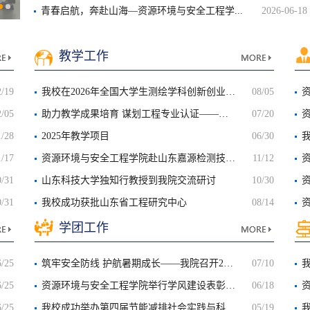
青春启航，奔赴山海—资源环境与安全工程学...
2026-06-18
教学工作
2/19
我校在2026年全国大学生测绘学科创新创业智能大赛中喜获佳绩
08/05
2/05
助力教学成果培育 谋划工程专业认证——资环学院特邀校外专家...
07/20
1/28
2025年教学项目
06/30
1/17
资源环境与安全工程学院赴山东嘉源检测技术股份有限公司开展...
11/12
0/31
山东科技大学独知行教授到我院交流研讨
10/30
0/31
我校成功获批山东省工程研究中心
08/14
学团工作
6/25
筑牢安全防线 护航暑期成长——我院召开2026年暑期留校学生工...
07/10
6/25
资源环境与安全工程学院举行学风建设表彰暨2027届考研动员会
06/18
6/25
我校成功举办第四届节能减排社会实践与科技竞赛
05/19