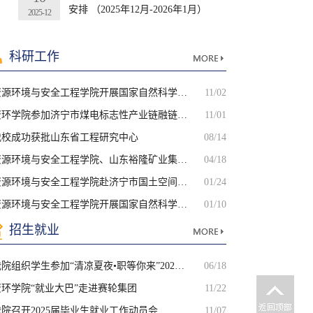
安排 （2025年12月-2026年1月）
2025-12
科研工作
资源环境与安全工程学院开展国家自然科学基金申报培训会
11/02
资环学院参加济宁市煤电标志性产业链融链固链合作洽谈会
11/01
我校成功获批山东省工程研究中心
08/14
资源环境与安全工程学院、山东裕隆矿业集团共同召开冲击地压...
04/18
资源环境与安全工程学院赴济宁市国土空间数据和遥感技术中心...
01/24
资源环境与安全工程学院开展国家自然科学基金申报培训会
01/10
招生就业
我院组织学生参加“清凉夏夜•职等你来”2025邹城市人才夜市...
06/18
资环学院“就业大巴”走进赛轮集团
11/22
我院召开2025届毕业生就业工作动员会
11/07