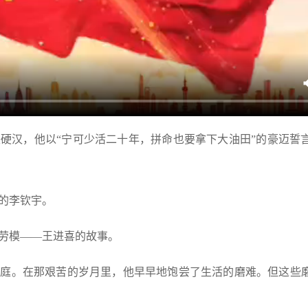
铁硬汉，他以
“宁可少活二十年，拼命也要拿下大油田”的豪迈誓
的李钦宇。
劳模
——王进喜的故事。
家庭。在那艰苦的岁月里，他早早地饱尝了生活的磨难。但这些