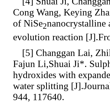
[4] Shuai Ji, Changga
Cong Wang, Keying Zhang
of NiSe
nanocrystalline 
2
evolution reaction [J].Fr
[5] Changgan Lai, Zhi
Fajun Li,Shuai Ji*. Sulp
hydroxides with expanded
water splitting [J].Journ
944, 117640.