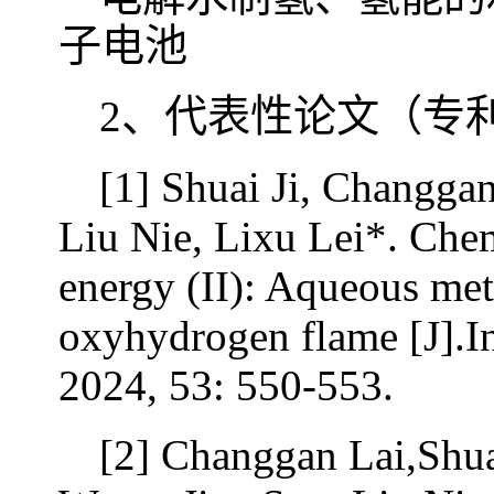
子电池
2、代表性论文（专利
[1] Shuai Ji, Changga
Liu Nie, Lixu Lei*. Che
energy (II): Aqueous met
oxyhydrogen flame [J].I
2024, 53: 550-553.
[2] Changgan Lai,Shua