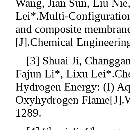
Wang, Jian Sun, Liu Nie
Lei*.Multi-Configuration
and composite membrane f
[J].Chemical Engineerin
[3] Shuai Ji, Changga
Fajun Li*, Lixu Lei*.Ch
Hydrogen Energy: (I) Aq
Oxyhydrogen Flame[J].W
1289.